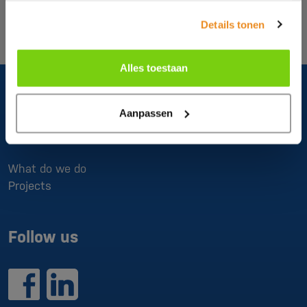
Chinchio Sergio
Crizaf
Details tonen
Dreher
Industrial Frigo
Marse
Matsui
Alles toestaan
Mesutronic
Moditec
SchirpMAG
Sysmetric
Aanpassen
Vismec
About us
What do we do
Projects
Follow us