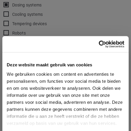
Dosing systems
Cooling systems
Tempering devices
Robots
Conveyor belts
Separators
Product storage
Deze website maakt gebruik van cookies
Magnet/metal detection
We gebruiken cookies om content en advertenties te
Dust removal
personaliseren, om functies voor social media te bieden
en om ons websiteverkeer te analyseren. Ook delen we
Accessories
informatie over uw gebruik van onze site met onze
Pellitizers
partners voor social media, adverteren en analyse. Deze
partners kunnen deze gegevens combineren met andere
Brand
informatie die u aan ze heeft verstrekt of die ze hebben
Alpha robot
verzameld op basis van uw gebruik van hun services.
Babyplast
Bole
Clear all filters