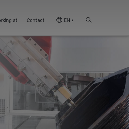
rking at
Contact
EN