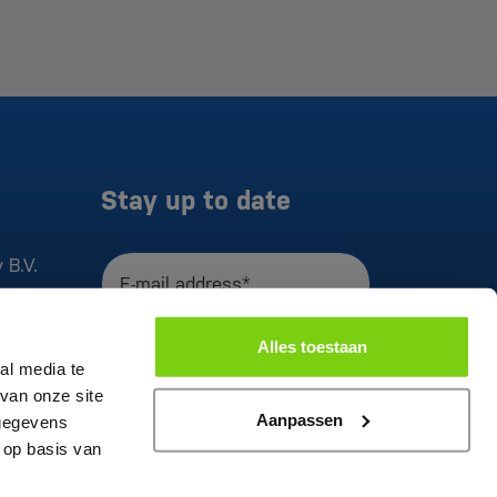
Stay up to date
 B.V.
E-mail address*
I agree to the
privacy statement
Alles toestaan
Register
al media te
van onze site
This site is secured by reCAPTCHA. The
Aanpassen
 gegevens
Google
Privacy Policy
and
Terms and
 op basis van
Conditions
apply to this.