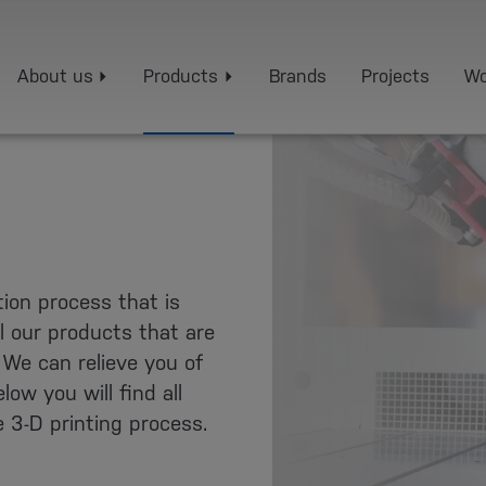
About us
Products
Brands
Projects
Wo
tion process that is
ll our products that are
 We can relieve you of
low you will find all
e 3-D printing process.