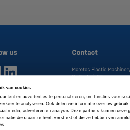
low us
Contact
Moretec Plastic Machinery
De Factorij 37
1689 AK
Zwaag
ik van cookies
P:
0229 279 030
ontent en advertenties te personaliseren, om functies voor soci
E:
sales@moretec.nl
erkeer te analyseren. Ook delen we informatie over uw gebruik 
cial media, adverteren en analyse. Deze partners kunnen deze
CoC:
370.830.05
ormatie die u aan ze heeft verstrekt of die ze hebben verzameld
Vat:
NL807496376B01
es.