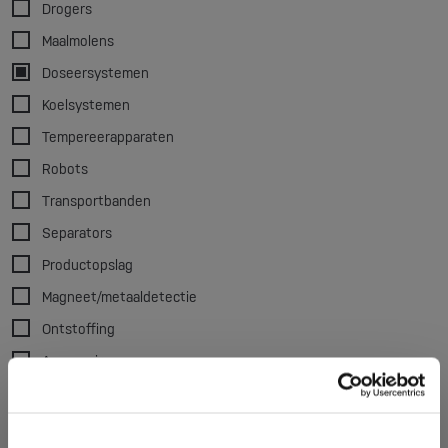
Drogers
Maalmolens
Doseersystemen
Koelsystemen
Tempereerapparaten
Robots
Transportbanden
Separators
Productopslag
Magneet/metaaldetectie
Ontstoffing
Accessoires
Pellitizers
Merk