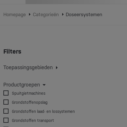
Homepage
Categorieën
Doseersystemen
Filters
Toepassingsgebieden
Spuitgieten
Extruderen
Extrusie blaasvormen
Productgroepen
3D-printen
Spuitgietmachines
Grondstoffenopslag
Grondstoffen laad- en lossystemen
Grondstoffen transport