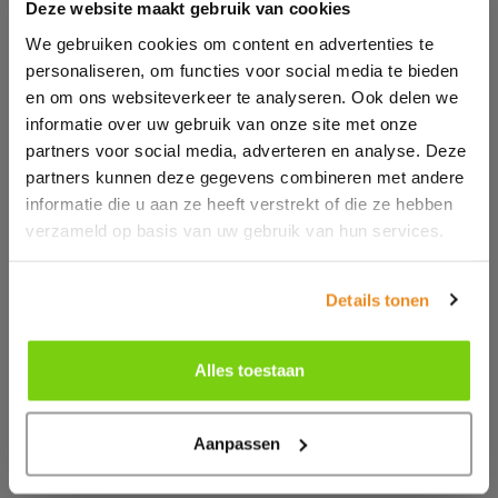
Deze website maakt gebruik van cookies
Alfarobot
Babyplast
We gebruiken cookies om content en advertenties te
Bole
Alle filters wissen
personaliseren, om functies voor social media te bieden
Chinchio Sergio
Crizaf
en om ons websiteverkeer te analyseren. Ook delen we
Industrial Frigo
informatie over uw gebruik van onze site met onze
Marse
Nauwkeurige dosering
Matsui
partners voor social media, adverteren en analyse. Deze
Mesutronic
Sysmetric doseersystemen zorgen voor een
partners kunnen deze gegevens combineren met andere
Moditec
SchirpMAG
informatie die u aan ze heeft verstrekt of die ze hebben
nauwkeurige dosering voor masterbatches en
Sysmetric
verzameld op basis van uw gebruik van hun services.
additieven. De weegbunker is geheel vrij en kan geen
TRIA
Vismec
last hebben van slangen, kabels en
omgevingsfactoren. Slimme software zorgt voor een
Details tonen
zelflerend systeem dat zichzelf continu optimaliseert.
Doseerunits worden ook wel inkleurapparaten,
Alles toestaan
doseerders of sidefeeders genoemd.
Aanpassen