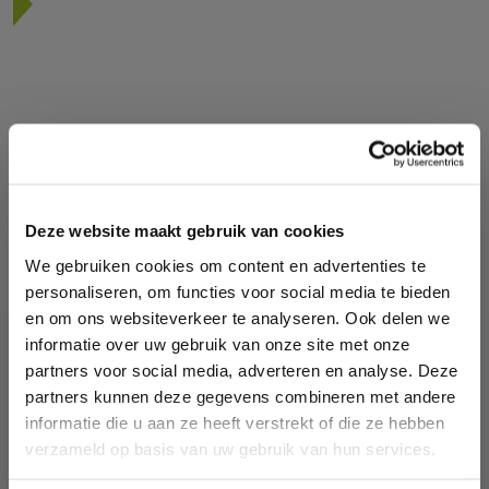
Babyplast spuitgietcombinatie
Een zeer compacte productie-eenheid bestaande uit
een horizontale Babyplast en een 2K Babyplast met
droger, koeler en tempereerapparaat. En dat op even
Deze website maakt gebruik van cookies
ruim een vierkante meter!
We gebruiken cookies om content en advertenties te
personaliseren, om functies voor social media te bieden
en om ons websiteverkeer te analyseren. Ook delen we
informatie over uw gebruik van onze site met onze
partners voor social media, adverteren en analyse. Deze
partners kunnen deze gegevens combineren met andere
informatie die u aan ze heeft verstrekt of die ze hebben
verzameld op basis van uw gebruik van hun services.
Recycling