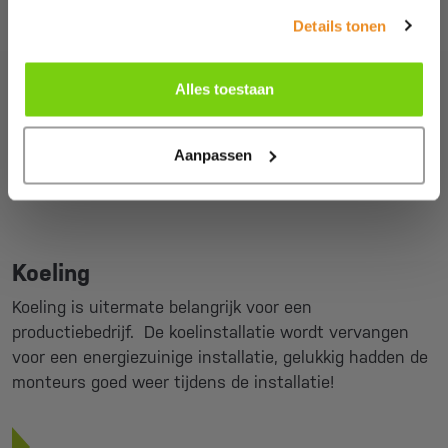
Recycling van grondstoffen wordt steeds belangrijker.
Details tonen
Dit is op verschillende manieren in een productiebedrijf
te integreren en afhankelijk van het proces uit te
voeren. Wij kunnen klanten hierin volledig ontzorgen.
Alles toestaan
Aanpassen
Koeling
Koeling is uitermate belangrijk voor een
productiebedrijf. De koelinstallatie wordt vervangen
voor een energiezuinige installatie, gelukkig hadden de
monteurs goed weer tijdens de installatie!