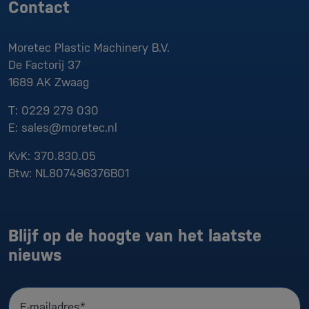
Contact
Moretec Plastic Machinery B.V.
De Factorij 37
1689 AK
Zwaag
T:
0229 279 030
E:
sales@moretec.nl
KvK:
370.830.05
Btw:
NL807496376B01
Blijf op de hoogte van het laatste
nieuws
E-mailadres*