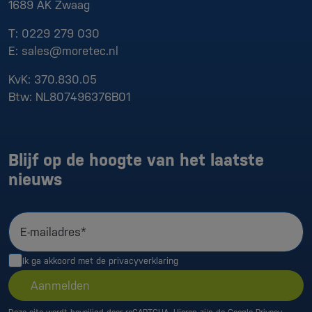
1689 AK
Zwaag
T:
0229 279 030
E:
sales@moretec.nl
KvK:
370.830.05
Btw:
NL807496376B01
Blijf op de hoogte van het laatste
nieuws
E-mailadres*
Ik ga akkoord met de
privacyverklaring
Aanmelden