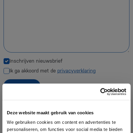
Inschrijven nieuwsbrief
Ik ga akkoord met de
privacyverklaring
Verzend
Deze site wordt beveiligd door reCAPTCHA. Hierop zijn de Google
Privacy
Policy
en
Algemene voorwaarden
van toepassing.
Deze website maakt gebruik van cookies
We gebruiken cookies om content en advertenties te
personaliseren, om functies voor social media te bieden
Contact