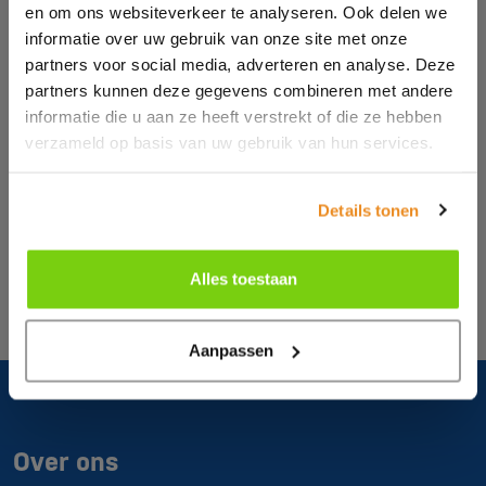
en om ons websiteverkeer te analyseren. Ook delen we
Moretec Plastic Machinery B.V.
informatie over uw gebruik van onze site met onze
De Factorij 37
partners voor social media, adverteren en analyse. Deze
1689 AK
Zwaag
partners kunnen deze gegevens combineren met andere
informatie die u aan ze heeft verstrekt of die ze hebben
T:
0229 279 030
verzameld op basis van uw gebruik van hun services.
E:
sales@moretec.nl
KvK:
370.830.05
Details tonen
Btw:
NL807496376B01
Alles toestaan
Aanpassen
Over ons