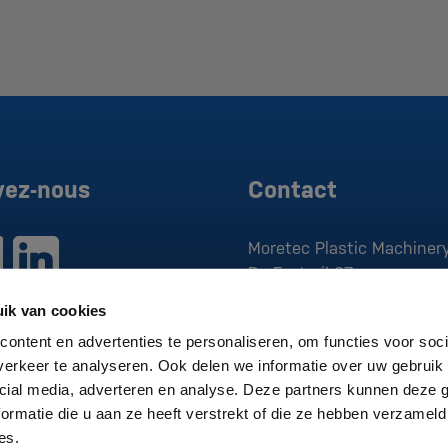
vez-nous
Contact
Moretec Plastic Machinery
De Factorij 37
1689 AK
Zwaag
ik van cookies
T:
0229 279 030
ontent en advertenties te personaliseren, om functies voor soci
E:
sales@moretec.nl
erkeer te analyseren. Ook delen we informatie over uw gebruik 
cial media, adverteren en analyse. Deze partners kunnen deze
CdC:
370.830.05
ormatie die u aan ze heeft verstrekt of die ze hebben verzameld
T.V.A.:
NL807496376B01
es.