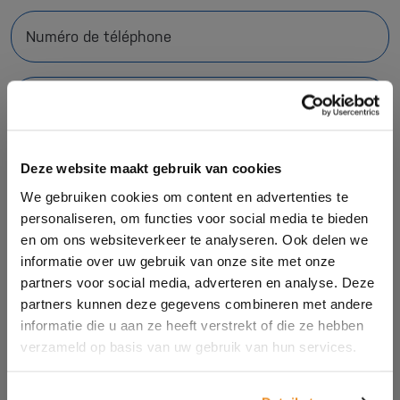
Numéro de téléphone
Votre question *
Deze website maakt gebruik van cookies
We gebruiken cookies om content en advertenties te
personaliseren, om functies voor social media te bieden
en om ons websiteverkeer te analyseren. Ook delen we
informatie over uw gebruik van onze site met onze
Abonnez-vous à la newsletter
partners voor social media, adverteren en analyse. Deze
partners kunnen deze gegevens combineren met andere
J'accepte la
déclaration de confidentialité
informatie die u aan ze heeft verstrekt of die ze hebben
verzameld op basis van uw gebruik van hun services.
Envoyer
Ce site est sécurisé par reCAPTCHA. Le Google
Privacy Policy
and
Termes et