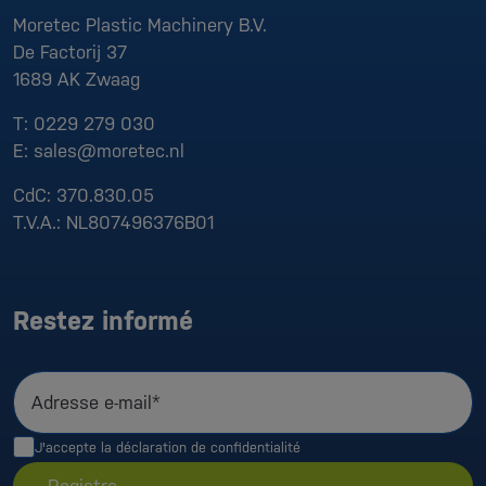
Moretec Plastic Machinery B.V.
De Factorij 37
1689 AK
Zwaag
T:
0229 279 030
E:
sales@moretec.nl
CdC:
370.830.05
T.V.A.:
NL807496376B01
Restez informé
Adresse e-mail*
J'accepte la
déclaration de confidentialité