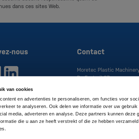
nues dans ces sites Web.
vez-nous
Contact
Moretec Plastic Machinery
De Factorij 37
1689 AK
Zwaag
ik van cookies
T:
0229 279 030
ontent en advertenties te personaliseren, om functies voor soci
E:
sales@moretec.nl
erkeer te analyseren. Ook delen we informatie over uw gebruik 
cial media, adverteren en analyse. Deze partners kunnen deze
CdC:
370.830.05
ormatie die u aan ze heeft verstrekt of die ze hebben verzameld
T.V.A.:
NL807496376B01
es.