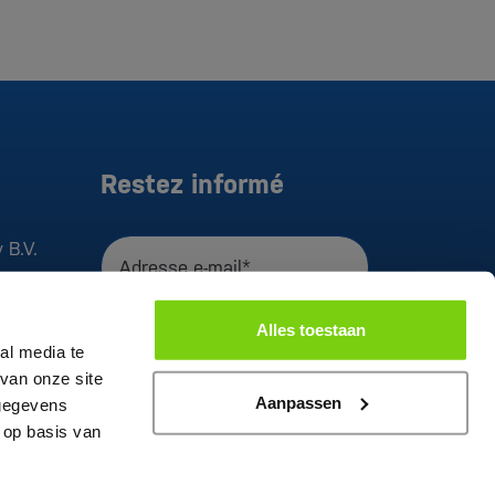
Restez informé
 B.V.
Adresse e-mail*
J'accepte la
déclaration de
Alles toestaan
confidentialité
al media te
Registre
van onze site
Aanpassen
 gegevens
Ce site est sécurisé par reCAPTCHA. Le
 op basis van
Google
Privacy Policy
and
Termes et
conditions
s'appliquer à cela.