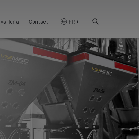
vailler à
Contact
FR