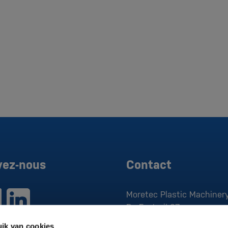
vez-nous
Contact
Moretec Plastic Machinery
De Factorij 37
1689 AK
Zwaag
ik van cookies