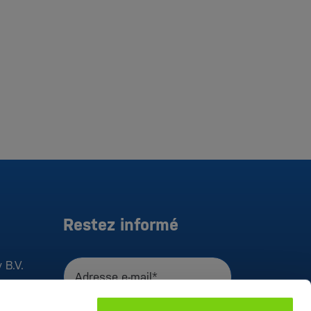
Restez informé
 B.V.
Adresse e-mail*
J'accepte la
déclaration de