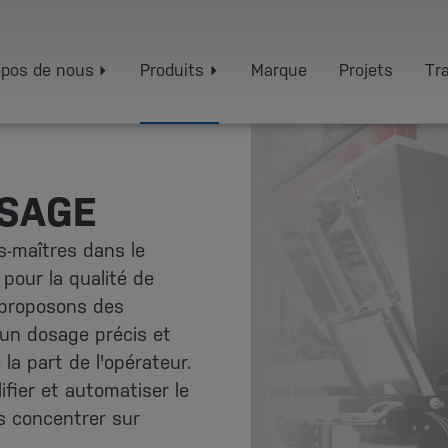
opos de nous
Produits
Marque
Projets
Tra
OSAGE
s-maîtres dans le
pour la qualité de
s proposons des
un dosage précis et
la part de l'opérateur.
fier et automatiser le
s concentrer sur