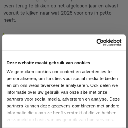
even terug te blikken op het afgelopen jaar en alvast
vooruit te kijken naar wat 2025 voor ons in petto
heeft.
Deze website maakt gebruik van cookies
We gebruiken cookies om content en advertenties te
Het belang van koeling
personaliseren, om functies voor social media te bieden
De winter is in volle gang en de machines stampen de
en om ons websiteverkeer te analyseren. Ook delen we
producten weer uit de matrijzen. Een belangrijk
informatie over uw gebruik van onze site met onze
onderdeel van de productie is het koelen van de
partners voor social media, adverteren en analyse. Deze
matrijzen en machines en dit is het moment om na te
partners kunnen deze gegevens combineren met andere
denken over de juiste koelinstallatie.
informatie die u aan ze heeft verstrekt of die ze hebben
verzameld op basis van uw gebruik van hun services.