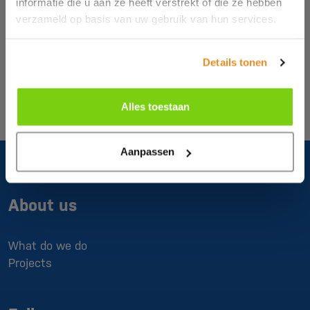
informatie die u aan ze heeft verstrekt of die ze hebben
verzameld op basis van uw gebruik van hun services.
Send
Details tonen
This site is secured by reCAPTCHA. The Google
Privacy Policy
and
Terms and
Conditions
apply to this.
Alles toestaan
Aanpassen
About us
What do we do
Projects