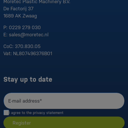
Moretec Plastic Machinery B.V.
De Factorij 37
1689 AK
Zwaag
P:
0229 279 030
E:
sales@moretec.nl
CoC:
370.830.05
Vat:
NL807496376B01
Stay up to date
E-mail address*
I agree to the
privacy statement
Register