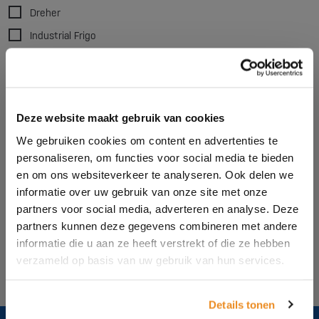
Dust removal
Dreher
Accessories
Pellitizers
Industrial Frigo
Marse
Matsui
Mesutronic
Deze website maakt gebruik van cookies
Moditec
We gebruiken cookies om content en advertenties te
SchirpMAG
personaliseren, om functies voor social media te bieden
Sysmetric
en om ons websiteverkeer te analyseren. Ook delen we
informatie over uw gebruik van onze site met onze
Vismec
partners voor social media, adverteren en analyse. Deze
partners kunnen deze gegevens combineren met andere
Clear all filters
informatie die u aan ze heeft verstrekt of die ze hebben
verzameld op basis van uw gebruik van hun services.
Details tonen