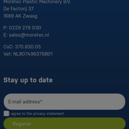
Moretec Plastic Machinery B.V.
De Factorij 37
1689 AK
Zwaag
P:
0229 279 030
E:
sales@moretec.nl
CoC:
370.830.05
Vat:
NL807496376B01
Stay up to date
E-mail address*
I agree to the
privacy statement
Register