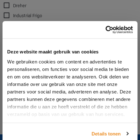
Dust removal
Dreher
Accessories
Pellitizers
Industrial Frigo
Marse
Matsui
Mesutronic
Deze website maakt gebruik van cookies
Moditec
We gebruiken cookies om content en advertenties te
SchirpMAG
personaliseren, om functies voor social media te bieden
Sysmetric
en om ons websiteverkeer te analyseren. Ook delen we
informatie over uw gebruik van onze site met onze
Vismec
partners voor social media, adverteren en analyse. Deze
partners kunnen deze gegevens combineren met andere
Clear all filters
informatie die u aan ze heeft verstrekt of die ze hebben
verzameld op basis van uw gebruik van hun services.
Details tonen