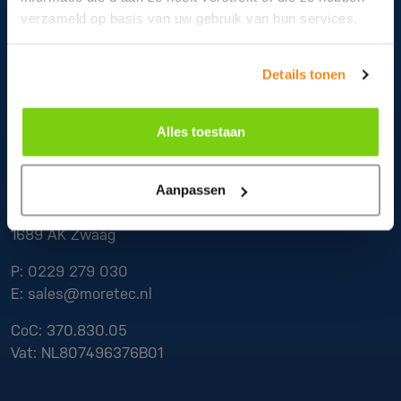
verzameld op basis van uw gebruik van hun services.
Details tonen
Alles toestaan
Contact
Moretec Plastic Machinery B.V.
Aanpassen
De Factorij 37
1689 AK
Zwaag
P:
0229 279 030
E:
sales@moretec.nl
CoC:
370.830.05
Vat:
NL807496376B01