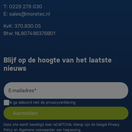
T:
0229 279 030
E:
sales@moretec.nl
KvK:
370.830.05
Btw:
NL807496376B01
Blijf op de hoogte van het laatste
nieuws
E-mailadres*
Ik ga akkoord met de
privacyverklaring
Aanmelden
Deze site wordt beveiligd door reCAPTCHA. Hierop zijn de Google
Privacy
Policy
en
Algemene voorwaarden
van toepassing.