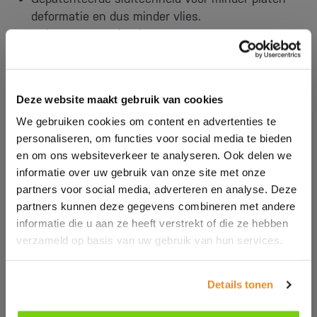
deformatie en dus minder vlies.
Duits ontwerp plasticeer steem vergroot
efficiëntie van plasticeren met 20%.
Gepanteerd schroef-spindel techniek voor meer
betrouwbaarheid en minder onderhoud.
Deze website maakt gebruik van cookies
KEBA kwaliteitscontrole, grafische weergave en
We gebruiken cookies om content en advertenties te
industrie 4.0 besturing.
personaliseren, om functies voor social media te bieden
en om ons websiteverkeer te analyseren. Ook delen we
informatie over uw gebruik van onze site met onze
partners voor social media, adverteren en analyse. Deze
partners kunnen deze gegevens combineren met andere
informatie die u aan ze heeft verstrekt of die ze hebben
verzameld op basis van uw gebruik van hun services.
Details tonen