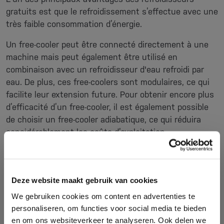
gratuits est que le refroidissement s’effectue avec une
très faible consommation d’énergie.
Un free-cooler peut être connecté directement à une
machine mais peut également être utilisé en
combinaison avec un refroidisseur d'eau refroidi par
eau. De plus, ces free-coolers sont modulaires, ce qui
facilite leur extension future. Pour obtenir encore plus
d’efficacité d’un free-cooler, il est également possible
de choisir un free-cooler adiabatique, ce qui réduira
considérablement les coûts d’exploitation.
Caractéristiques et avantages :
Très efficace et faible consommation d'énergie
Deze website maakt gebruik van cookies
Panneau de commande à écran tactile convivial
avec option à distance
We gebruiken cookies om content en advertenties te
De nombreuses options optionnelles
personaliseren, om functies voor social media te bieden
Facile à entretenir
en om ons websiteverkeer te analyseren. Ook delen we