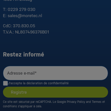
T:
0229 279 030
E:
sales@moretec.nl
CdC:
370.830.05
T.V.A.:
NL807496376B01
Restez informé
Adresse e-mail*
J'accepte la
déclaration de confidentialité
Registre
Ce site est sécurisé par reCAPTCHA. Le Google
Privacy Policy
and
Termes et
conditions
s'appliquer à cela.