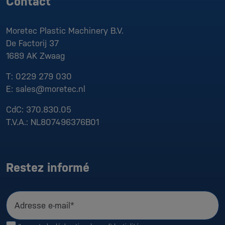
Contact
Moretec Plastic Machinery B.V.
De Factorij 37
1689 AK
Zwaag
T:
0229 279 030
E:
sales@moretec.nl
CdC:
370.830.05
T.V.A.:
NL807496376B01
Restez informé
Adresse e-mail*