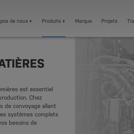
opos de nous
Produits
Marque
Projets
Tra
ATIÈRES
emières est essentiel
production. Chez
s de convoyage allant
 des systèmes complets
vos besoins de