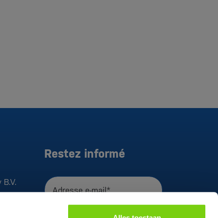
Restez informé
 B.V.
Adresse e-mail*
J'accepte la
déclaration de
Alles toestaan