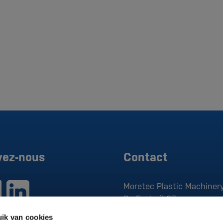
vez-nous
Contact
Moretec Plastic Machinery
De Factorij 37
1689 AK
Zwaag
ik van cookies