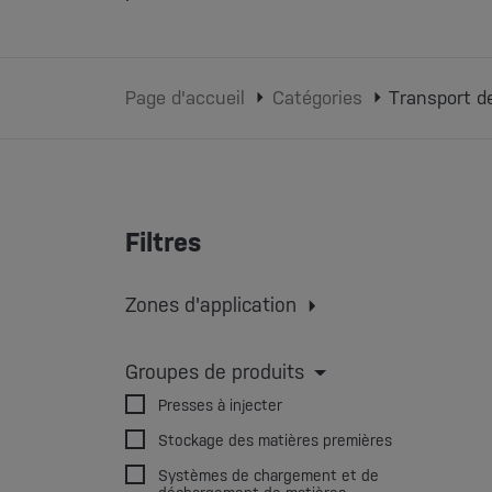
Page d'accueil
Catégories
Transport d
Filtres
Zones d'application
Moulage par injection
Extruder
Moulage par extrusion-soufflage
Groupes de produits
impression 3D
Presses à injecter
Stockage des matières premières
Systèmes de chargement et de