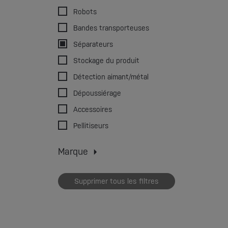
Robots
Bandes transporteuses
Séparateurs
Stockage du produit
Détection aimant/métal
Dépoussiérage
Accessoires
Pellitiseurs
Marque
Alpha robot
Babyplast
Bole
Supprimer tous les filtres
Chinchio Sergio
Crizaf
Dreher
Industrial Frigo
Marse