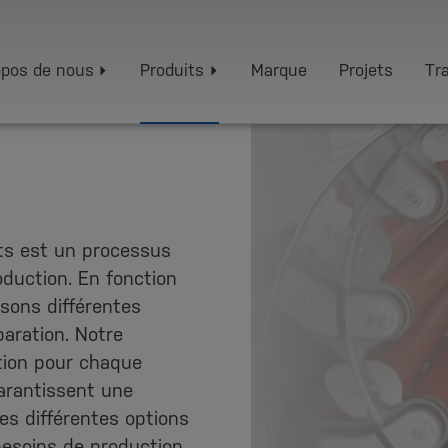
opos de nous
Produits
Marque
Projets
Tra
ts est un processus
duction. En fonction
sons différentes
aration. Notre
tion pour chaque
arantissent une
les différentes options
besoins de production.