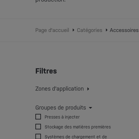
Page d'accueil
Catégories
Accessoires
Filtres
Zones d'application
Moulage par injection
Extruder
Moulage par extrusion-soufflage
Groupes de produits
impression 3D
Presses à injecter
Stockage des matières premières
Systèmes de chargement et de