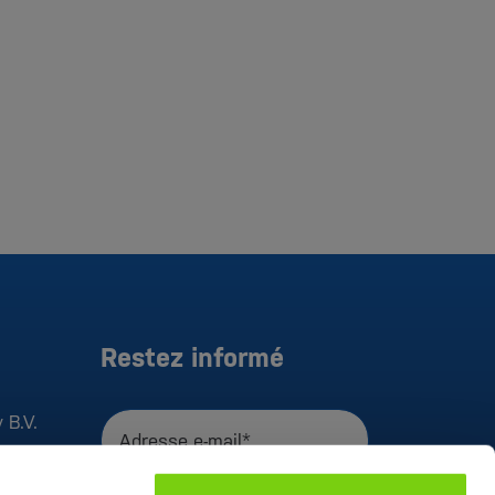
Restez informé
 B.V.
Adresse e-mail*
J'accepte la
déclaration de