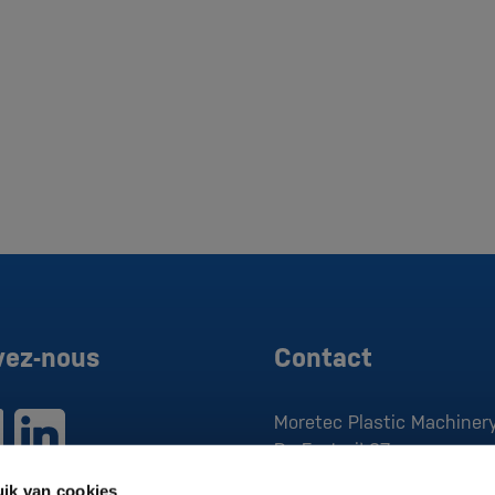
vez-nous
Contact
Moretec Plastic Machinery
De Factorij 37
1689 AK
Zwaag
ik van cookies