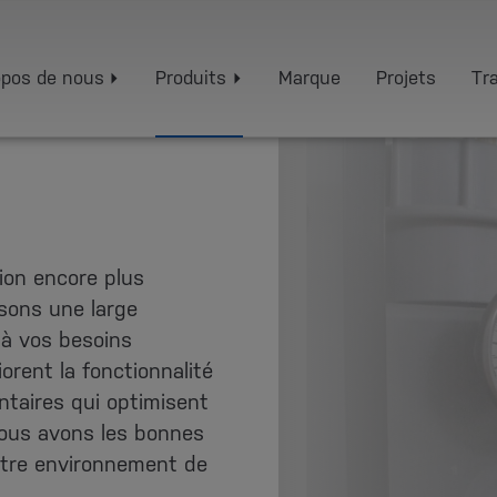
opos de nous
Produits
Marque
Projets
Tra
ion encore plus
osons une large
à vos besoins
rent la fonctionnalité
taires qui optimisent
ous avons les bonnes
votre environnement de