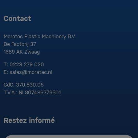
Contact
Moretec Plastic Machinery B.V.
De Factorij 37
1689 AK
Zwaag
T:
0229 279 030
E:
sales@moretec.nl
CdC:
370.830.05
T.V.A.:
NL807496376B01
Restez informé