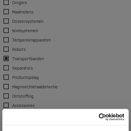
Drogers
Maalmolens
Doseersystemen
Koelsystemen
Tempereerapparaten
Robots
Transportbanden
Separators
Productopslag
Magneet/metaaldetectie
Ontstoffing
Accessoires
Pellitizers
Merk