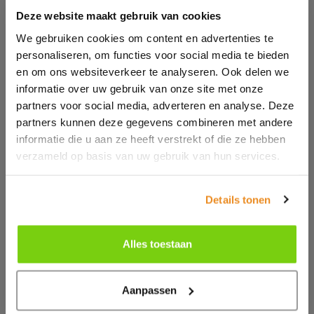
Alfarobot
Deze website maakt gebruik van cookies
Babyplast
Bole
We gebruiken cookies om content en advertenties te
Alle filters wissen
Chinchio Sergio
personaliseren, om functies voor social media te bieden
Crizaf
Industrial Frigo
en om ons websiteverkeer te analyseren. Ook delen we
Marse
Transportbanden voor de
informatie over uw gebruik van onze site met onze
Matsui
Mesutronic
kunststofverwerkende industrie
partners voor social media, adverteren en analyse. Deze
Moditec
partners kunnen deze gegevens combineren met andere
SchirpMAG
Crizaf is al jarenlang een betrouwbare leverancier van
Sysmetric
informatie die u aan ze heeft verstrekt of die ze hebben
TRIA
transportbanden voor de kunststofverwerkende
verzameld op basis van uw gebruik van hun services.
Vismec
industrie. Crizaf past robuuste frames en onderdelen
toe om daarmee een lange levensduur te garanderen.
Details tonen
Een groot assortiment van PVC-banden en modulaire
banden zorgt er voor dat iedere klantwens ingevuld kan
worden. Benieuwd naar de opties? Neem contact met
Alles toestaan
ons op.
Aanpassen