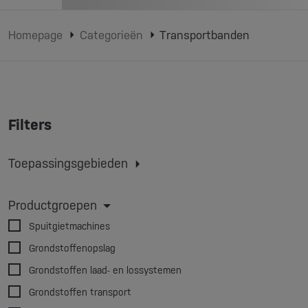
Homepage
Categorieën
Transportbanden
Filters
Toepassingsgebieden
Spuitgieten
Extruderen
Extrusie blaasvormen
Productgroepen
3D-printen
Spuitgietmachines
Grondstoffenopslag
Grondstoffen laad- en lossystemen
Grondstoffen transport