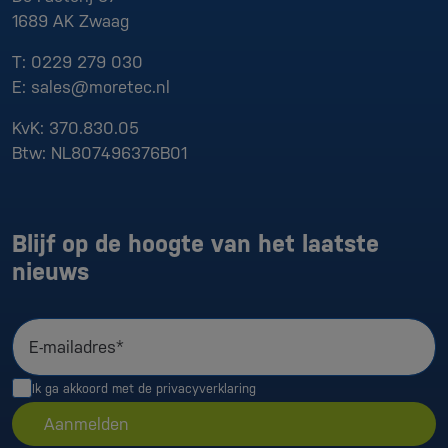
1689 AK
Zwaag
T:
0229 279 030
E:
sales@moretec.nl
KvK:
370.830.05
Btw:
NL807496376B01
Blijf op de hoogte van het laatste
nieuws
E-mailadres*
Ik ga akkoord met de
privacyverklaring
Aanmelden