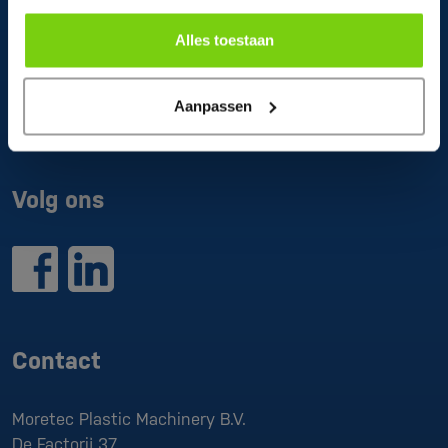
Alles toestaan
Wat doen wij
Producten
Projecten
Aanpassen
Merken
Volg ons
Contact
Moretec Plastic Machinery B.V.
De Factorij 37