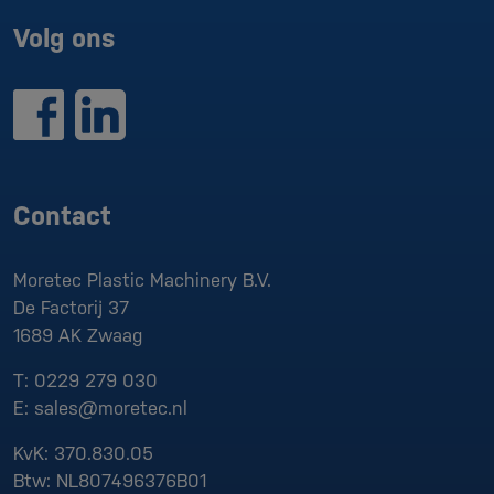
Volg ons
Contact
Moretec Plastic Machinery B.V.
De Factorij 37
1689 AK
Zwaag
T:
0229 279 030
E:
sales@moretec.nl
KvK:
370.830.05
Btw:
NL807496376B01