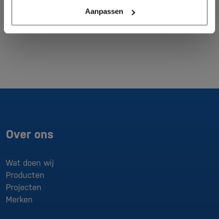
blaastransportsystemen, Big Bag laad- en losstations.
Aanpassen
Bekijk ons productoverzicht voor alle mogelijkheden.
Over ons
Wat doen wij
Producten
Projecten
Merken