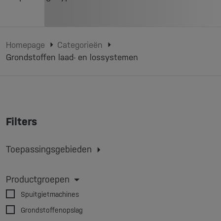
Homepage
Categorieën
Grondstoffen laad- en lossystemen
Filters
Toepassingsgebieden
Spuitgieten
Extruderen
Extrusie blaasvormen
Productgroepen
3D-printen
Spuitgietmachines
Grondstoffenopslag