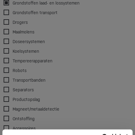
Grondstoffen laad- en lossystemen
Grondstoffen transport
Drogers
Maalmolens
Doseersystemen
Koelsystemen
Tempereerapparaten
Robots
Transportbanden
Separators
Productopslag
Magneet/metaaldetectie
Ontstoffing
Accessoires