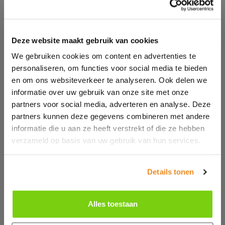
Pellitizers
Merk
Deze website maakt gebruik van cookies
Alfarobot
Babyplast
We gebruiken cookies om content en advertenties te
Bole
Alle filters wissen
Chinchio Sergio
personaliseren, om functies voor social media te bieden
Crizaf
en om ons websiteverkeer te analyseren. Ook delen we
Industrial Frigo
Marse
informatie over uw gebruik van onze site met onze
Krachtige laad- en lossystemen voor
Matsui
partners voor social media, adverteren en analyse. Deze
Mesutronic
grondstoffen
Moditec
partners kunnen deze gegevens combineren met andere
SchirpMAG
Bij Moretec bieden we een breed scala aan
informatie die u aan ze heeft verstrekt of die ze hebben
Sysmetric
TRIA
lossystemen om Big Bags, Octbins of zakgoed te
verzameld op basis van uw gebruik van hun services.
Vismec
lossen. Deze systemen zijn robuust uitgevoerd wat
zorgt voor een lange levensduur en veilige
Details tonen
werkomgeving. De lossystemen zijn in verschillende
uitvoeringen verkrijgbaar en daarmee is er voor iedere
toepassing een geschikte oplossing. Denk hierbij aan
Alles toestaan
de Vismec/Maguire Sweeper, de Vismec Viper,