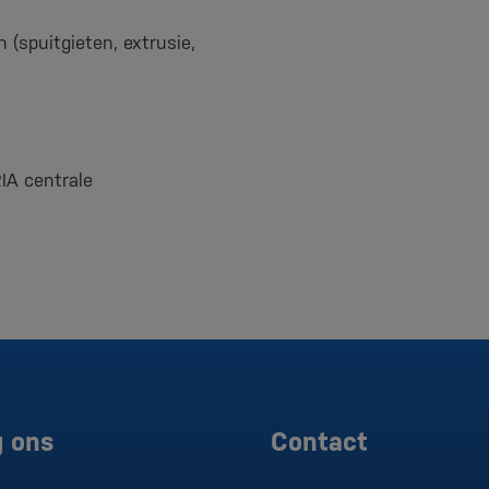
 (spuitgieten, extrusie,
IA centrale
g ons
Contact