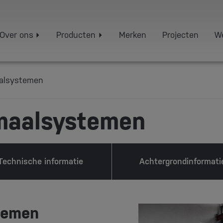
Over ons
Producten
Merken
Projecten
We
aalsystemen
 maalsystemen
Technische informatie
Achtergrondinformati
temen