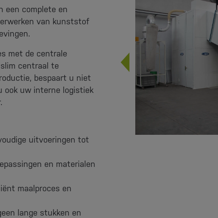
 een complete en
 verwerken van kunststof
evingen.
s met de centrale
slim centraal te
roductie, bespaart u niet
u ook uw interne logistiek
.
oudige uitvoeringen tot
oepassingen en materialen
ciënt maalproces en
geen lange stukken en