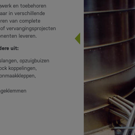
ngwerk en toebehoren
baar in verschillende
eren van complete
 of vervangingsprojecten
nenten leveren.
ere uit:
 slangen, opzuigbuizen
ck koppelingen,
oonmaakkleppen,
tageklemmen