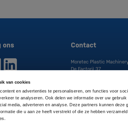
g ons
Contact
Moretec Plastic Machinery
De Factorij 37
1689 AK
Zwaag
ik van cookies
T:
0229 279 030
ontent en advertenties te personaliseren, om functies voor soci
E:
sales@moretec.nl
erkeer te analyseren. Ook delen we informatie over uw gebruik 
cial media, adverteren en analyse. Deze partners kunnen deze
KvK:
370.830.05
ormatie die u aan ze heeft verstrekt of die ze hebben verzameld
Btw:
NL807496376B01
es.