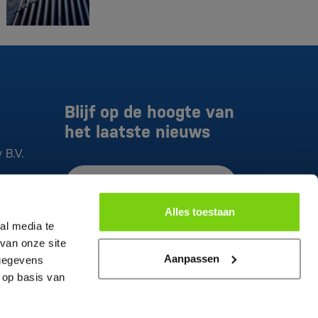
Blijf op de hoogte van
het laatste nieuws
 B.V.
E-mailadres*
Alles toestaan
Ik ga akkoord met de
al media te
privacyverklaring
van onze site
Aanmelden
Aanpassen
 gegevens
 op basis van
Deze site wordt beveiligd door reCAPTCHA.
Hierop zijn de Google
Privacy Policy
en
Algemene voorwaarden
van toepassing.