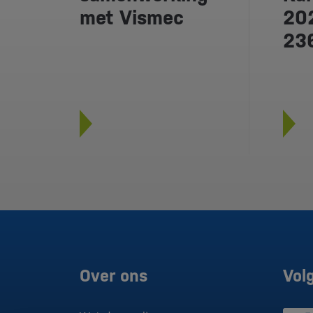
met Vismec
202
23
Over ons
Vol