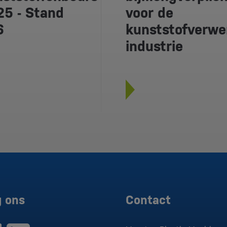
5 - Stand
voor de
6
kunststofverw
industrie
g ons
Contact