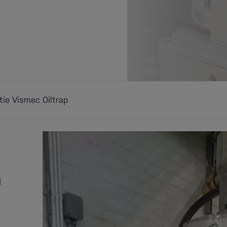
atie Vismec Oiltrap
j